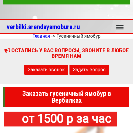
Меню
verbilki.arendayamobura.ru
Главная
->
Гусеничный ямобур
ОСТАЛИСЬ У ВАС ВОПРОСЫ, ЗВОНИТЕ В ЛЮБОЕ
ВРЕМЯ НАМ
Заказать звонок
Задать вопрос
Заказать гусеничный ямобур в
Вербилках
от 1500 р за час