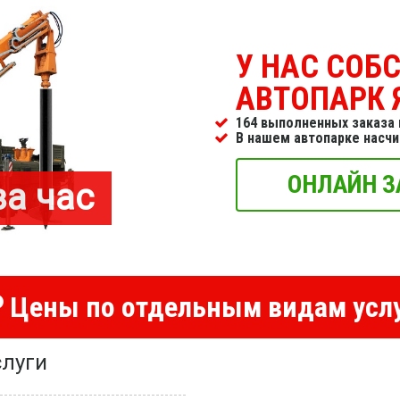
У НАС СОБ
АВТОПАРК 
164 выполненных заказа 
В нашем автопарке насч
ОНЛАЙН З
за час
Цены по отдельным видам усл
луги