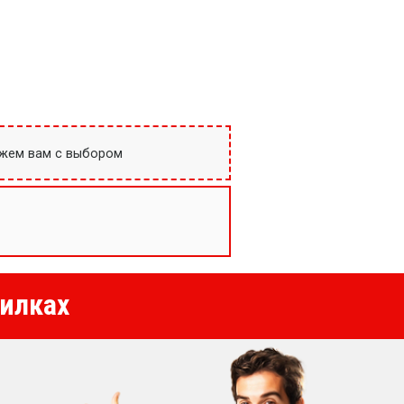
ожем вам с выбором
илках